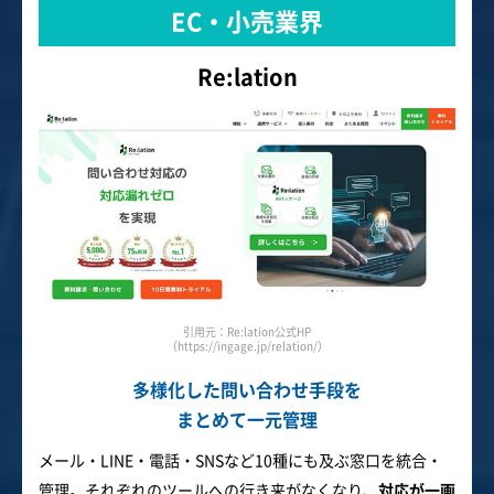
EC・小売業界
Re:lation
引用元：Re:lation公式HP
（https://ingage.jp/relation/）
多様化した問い合わせ手段を
まとめて一元管理
メール・LINE・電話・SNSなど10種にも及ぶ窓口を統合・
管理。それぞれのツールへの行き来がなくなり、
対応が一画