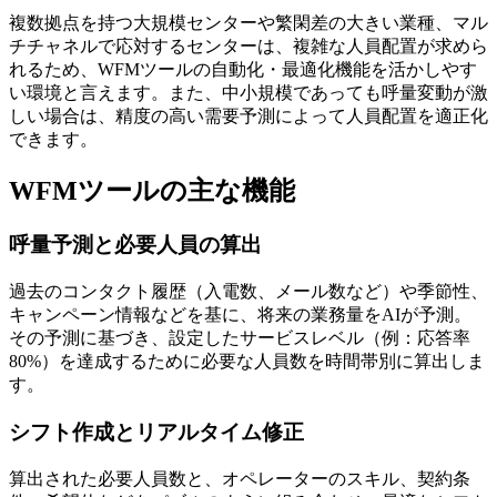
複数拠点を持つ大規模センター
や
繁閑差の大きい業種
、
マル
チチャネルで応対するセンター
は、複雑な人員配置が求めら
れるため、WFMツールの自動化・最適化機能を活かしやす
い環境と言えます。また、中小規模であっても
呼量変動が激
しい
場合は、精度の高い需要予測によって人員配置を適正化
できます。
WFMツールの主な機能
呼量予測と必要人員の算出
過去のコンタクト履歴（入電数、メール数など）や季節性、
キャンペーン情報などを基に、将来の業務量をAIが予測。
その予測に基づき、設定したサービスレベル（例：応答率
80%）を達成するために必要な人員数を時間帯別に算出しま
す。
シフト作成とリアルタイム修正
算出された必要人員数と、オペレーターのスキル、契約条