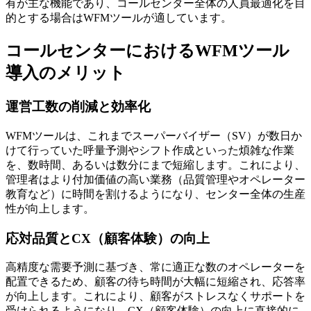
有が主な機能であり、コールセンター全体の人員最適化を目
的とする場合はWFMツールが適しています。
コールセンターにおけるWFMツール
導入のメリット
運営工数の削減と効率化
WFMツールは、これまでスーパーバイザー（SV）が数日か
けて行っていた呼量予測やシフト作成といった煩雑な作業
を、数時間、あるいは数分にまで短縮します。これにより、
管理者はより付加価値の高い業務（品質管理やオペレーター
教育など）に時間を割ける
ようになり、センター全体の生産
性が向上します。
応対品質とCX（顧客体験）の向上
高精度な需要予測に基づき、常に適正な数のオペレーターを
配置できるため、
顧客の待ち時間が大幅に短縮され、応答率
が向上
します。これにより、顧客がストレスなくサポートを
受けられるようになり、CX（顧客体験）の向上に直接的に