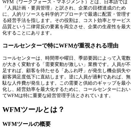
WFM（ワークフォース・マネジメント）とは、日本語では
「人員計画・要員管理」と訳され、
企業の目標達成のため
に、人的リソースを科学的アプローチで最適に配置・管理す
る経営手法
を指します。その役割は、コスト効率とサービス
品質という二律背反の要素を両立させ、企業の生産性を最大
化することにあります。
コールセンターで特にWFMが重視される理由
コールセンターは、時間帯や曜日、季節要因によって入電数
が大きく変動する「需要変動が激しい」業務です。人員が不
足すれば、顧客を待たせる「あふれ呼」が発生し機会損失や
顧客満足度低下に直結します。逆に人員が過剰であれば、無
駄な人件費が発生します。
この需要と供給のギャップを最小
化し、経営効率を最大化する
ために、コールセンターにおい
てWFMは特に重要な経営管理手法とされています。
WFMツールとは？
WFMツールの概要