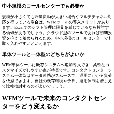
中小規模のコールセンターでも必要か
規模が小さくても
呼量変動が大きい場合やマルチチャネル対
応を行っている場合
は、WFMツールの導入メリットがあり
ます。Excelでのシフト管理に限界を感じているなら検討す
る価値があるでしょう。クラウド型のツールであれば初期投
資を抑えて始められるため、中小規模のコールセンターでも
取り入れやすいといえます。
単体ツールと一体型のどちらがよいか
WFM単体ツールは既存システムへ追加導入でき、
柔軟なカ
スタマイズがしやすい
点が特長です。コンタクトセンターシ
ステム一体型は
データ連携がスムーズ
で、運用にかかる負荷
を低減できます。自社の既存環境や予算、運用体制を踏まえ
て比較検討するのがよいでしょう。
WFMツールで未来のコンタクトセン
ターをどう変えるか