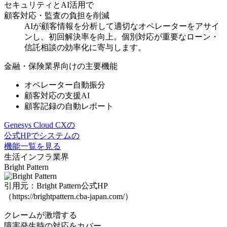
セキュリティとAI活用で
顧客対応・監査の負担を削減
AIが顧客情報を分析して適切なオペレーターをアサイ
ンし、初回解決率を向上。
個別対応が重要なローン・
信託相談の効率化
に寄与します。
金融・保険業界向けの主要機能
オペレーター自動振分
顧客対応の支援AI
顧客記録の自動レポート
Genesys Cloud CXの
公式HPでシステムの
機能一覧を見る
生活インフラ業界
Bright Pattern
引用元：Bright Pattern公式HP
（https://brightpattern.cba-japan.com/）
クレームが激増する
障害発生時の対応をカバー