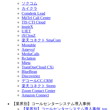
ソクコム
カイクラ
Comdesk Lead
MiiTel Call Center
TIS CTI Cloud
inspirX
UJET
iXClouZ
楽天コネクト SmaCom
Mostable
AmeyoJ
MediaCalls
Re:lation
Mieta
TramOneCloud CXi
BlueBean
Discoveriez
デコールCC.CRM
楽天コネクト Storm
Zoom Contact Center
Amazon Connect
【業界別】コールセンターシステム導入事例
【業界別】コールセンターシステム導入事例_top