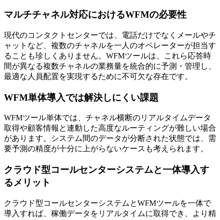
マルチチャネル対応におけるWFMの必要性
現代のコンタクトセンターでは、電話だけでなくメールやチ
ャットなど、複数のチャネルを一人のオペレーターが担当す
ることも珍しくありません。WFMツールは、これら
応答時
間が異なる複数チャネルの業務量を統合的に予測・管理
し、
最適な人員配置を実現するために不可欠な存在です。
WFM単体導入では解決しにくい課題
WFMツール単体では、チャネル横断のリアルタイムデータ
取得や顧客情報と連動した高度なルーティングが難しい場合
があります。システム間のデータが分断された状態では、
需
要予測の精度が十分に上がらないケース
も考えられます。
クラウド型コールセンターシステムと一体導入す
るメリット
クラウド型コールセンターシステムとWFMツールを一体で
導入すれば、
稼働データをリアルタイムに取得でき
、より精