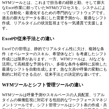
WFMツールとは、これまで担当者の経験と勘、そして膨大
なExcel作業に頼っていたWFMのプロセスを、
システムによ
って自動化・最適化するための専門的なソフトウェア
です。
過去の膨大なデータを基にした需要予測から、最適なシフト
作成、リアルタイムの状況監視までを一気通貫で支援しま
す。
Excelや従来手法との違い
Excelでの管理は、静的でリアルタイム性に欠け、複雑な条
件（オペレーターのスキル、希望休など）を考慮したシフト
作成には限界があります。一方、WFMツールは、
AIなどを
活用して高精度な予測を行い、多様な条件を瞬時に反映した
最適なシフトを自動生成
します。急な欠員や呼量の変動にも
動的に対応できる点が、従来手法との決定的な違いです。
WFMツールとシフト管理ツールの違い
WFMツールは呼量予測やスキルベースの人員配置、リアル
タイムの稼働監視に対応する
包括的なワークフォースマネジ
メントツール
です。シフト管理ツールはシフト表の作成・共