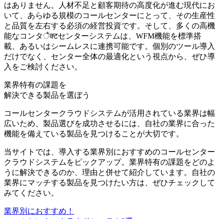
はありません。人材不足と顧客期待の高度化が進む現代にお
いて、
あらゆる規模のコールセンターにとって、その生産性
と品質を左右する必須の経営投資
です。そして、多くの高機
能なコンタैक्टセンターシステムは、WFM機能を標準搭
載、あるいはシームレスに連携可能です。個別のツール導入
だけでなく、センター全体の最適化という視点から、ぜひ導
入をご検討ください。
業界特有の課題を
解決できる製品を選ぼう
コールセンタークラウドシステムが活用されている業界は幅
広いため、製品選びを成功させるには、
自社の業界に合った
機能を備えている製品
を見つけることが大切です。
当サイトでは、導入する業界別におすすめのコールセンター
クラウドシステムをピックアップ。
業界特有の課題をどのよ
うに解決できるのか、理由と併せて紹介
しています。自社の
業界にマッチする製品を見つけたい方は、ぜひチェックして
みてください。
業界別におすすめ！