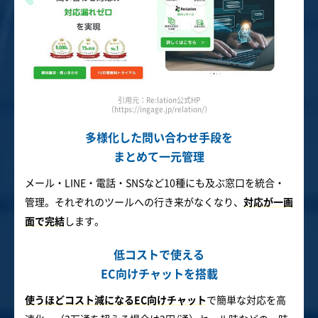
引用元：Re:lation公式HP
（https://ingage.jp/relation/）
多様化した問い合わせ手段を
まとめて一元管理
メール・LINE・電話・SNSなど10種にも及ぶ窓口を統合・
管理。それぞれのツールへの行き来がなくなり、
対応が一画
面で完結
します。
低コストで使える
EC向けチャットを搭載
使うほどコスト減になるEC向けチャット
で簡単な対応を高