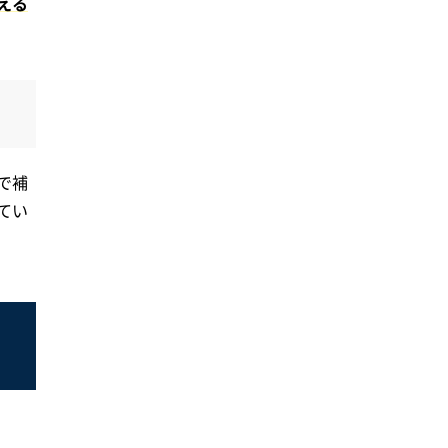
える
で補
てい