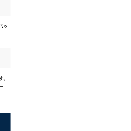
バッ
す。
ー