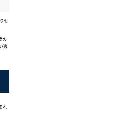
よりセ
度の
の適
ぞれ