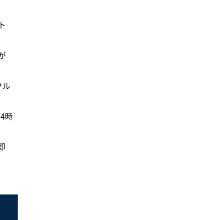
ト
が
クル
4時
即