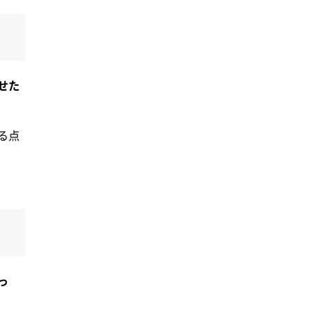
せた
る点
っ