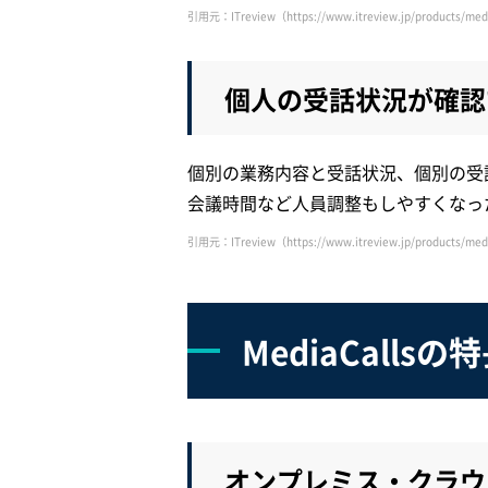
引用元：ITreview（https://www.itreview.jp/products/medi
個人の受話状況が確認
個別の業務内容と受話状況、個別の受
会議時間など人員調整もしやすくなっ
引用元：ITreview（https://www.itreview.jp/products/medi
MediaCallsの
オンプレミス・クラウ