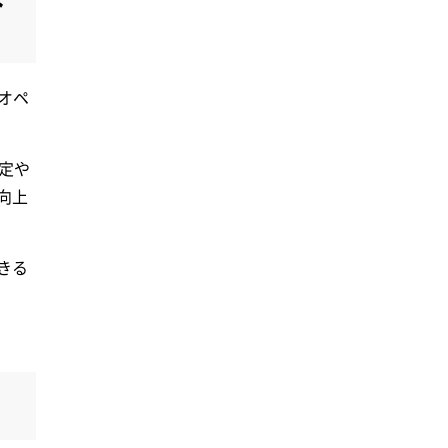
、オペ
設定や
向上
きる