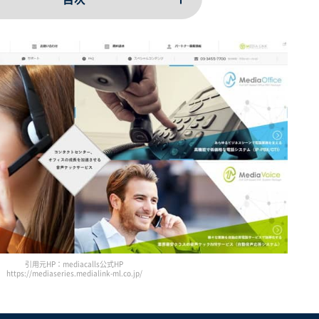
引用元HP：mediacalls公式HP
https://mediaseries.medialink-ml.co.jp/