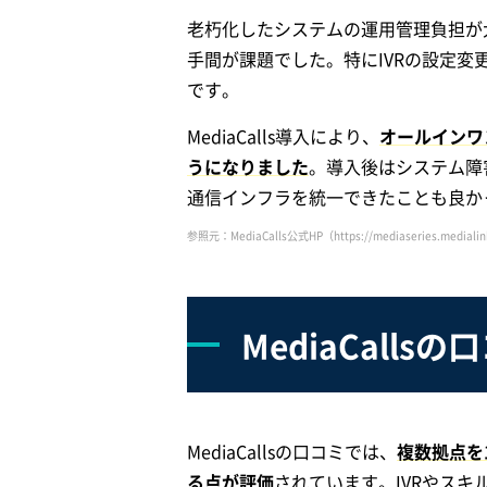
老朽化したシステムの運用管理負担が大
手間が課題でした。特にIVRの設定
です。
MediaCalls導入により、
オールインワ
うになりました
。導入後はシステム障
通信インフラを統一できたことも良か
参照元：MediaCalls公式HP（https://mediaseries.medialink-
MediaCalls
MediaCallsの口コミでは、
複数拠点を
る点が評価
されています。IVRやス