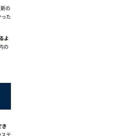
更新の
かった
るよ
内の
でき
やステ