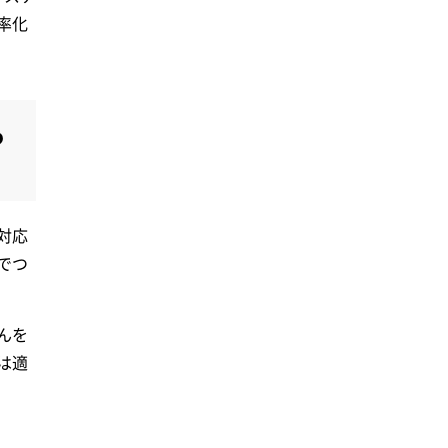
率化
っ
対応
でつ
んを
は適