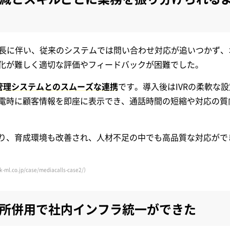
スの成長に伴い、従来のシステムでは問い合わせ対応が追いつかず
化が難しく適切な評価やフィードバックが困難でした。
管理システムとのスムーズな連携
です。導入後はIVRの柔軟な
電時に顧客情報を即座に表示でき、通話時間の短縮や対応の質
り、育成環境も改善され、人材不足の中でも高品質な対応がで
ml.co.jp/case/mediacalls-case2/）
所併用で
社内インフラ統一ができた