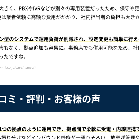
きく、PBXやIVRなどが別々の専用装置だったため、保守や
変更は業者依頼に高額な費用がかかり、社内担当者の負担も大き
ン型のシステムで運用負荷が削減され、設定変更も簡単に行え
害もなく、拠点追加も容易に。事務席でも併用可能なため、社
ったですね。
ml.co.jp/case/fismec/）
の口コミ・評判・
お客様の声
1つの拠点のように運用でき、拠点間で柔軟に受電・内線連携
キル振り分けなどインバウンド機能が一通りそろい、放棄呼管理