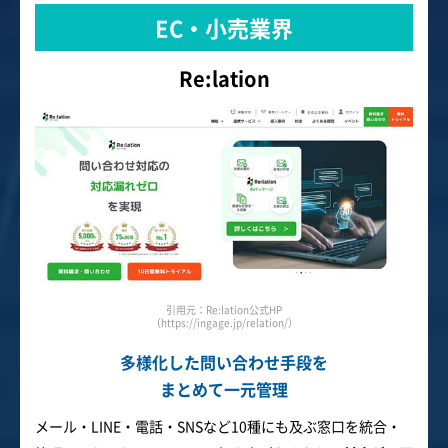
EC・小売業界
Re:lation
引用元：Re:lation公式HP
（https://ingage.jp/relation/）
多様化した問い合わせ手段を
まとめて一元管理
メール・LINE・電話・SNSなど10種にも及ぶ窓口を統合・