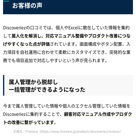
お客様の声
Discoveriezの口コミでは、個人やExcelに散在していた情報を集約
して
属人化を解消し、対応マニュアル整備やプロダクト改善につな
げやすくなった点が評価
されています。画面構成やボタン配置、入
力項目を自社運用に合わせて柔軟にカスタマイズでき、突発的な業
務でも項目追加で対応しやすいという声が見られます。
属人管理から脱却し
一括管理ができるようになった
今まで属人管理していた情報や個人のエクセル管理していた情報を
Discoveriezに集約することで、
顧客対応マニュアル作成やプロダク
トの改善に繋がっています
。
引用元：ITreview（https://www.itreview.jp/products/discoveriez/reviews）