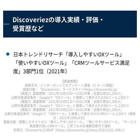
Discoveriezの導入実績・評価・
受賞歴など
日本トレンドリサーチ「導入しやすいDXツール」
「使いやすいDXツール」「CRMツールサービス満足
度」3部門1位（2021年）
【調査概要】
実施手法：インターネットでのアンケート調査（イメージ調査）
調査対象：『Discoveriez』 サービスサイトhttps://discoveriez.jp/
（調査1）調査期間：2021年10月20日～23日/対象：全国の男女1,200人/
比較対象選定条件：Googleで「DXツール」と検索して表示されたDXツール上位9つ
（調査2）調査期間：2021年10月21日～24日/対象：全国の男女1,200人/
比較対象選定条件：Googleで「DXツール」と検索して表示されたDXツール上位9つ
（調査3）調査期間：2021年10月22日～24日/対象：全国の男女1,200人/
比較対象選定条件：Googleで「CRMツール」と検索して表示されたCRMツール上位9つ（検索
日：2021年10月14日）
調査内容：閲覧したサイトから「導入しやすいDXツール」「使いやすいDXツール」「サービス
満足度が高いCRMツール」と思うものを複数回答可で選択
参照元：Discoveriez公式HP（https://discoveriez.jp/news/20211201-1091/）