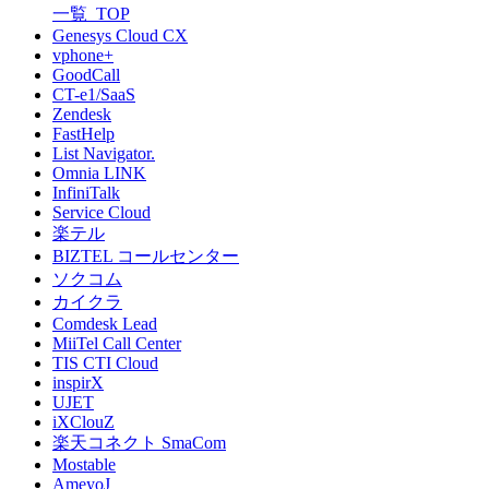
一覧_TOP
Genesys Cloud CX
vphone+
GoodCall
CT-e1/SaaS
Zendesk
FastHelp
List Navigator.
Omnia LINK
InfiniTalk
Service Cloud
楽テル
BIZTEL コールセンター
ソクコム
カイクラ
Comdesk Lead
MiiTel Call Center
TIS CTI Cloud
inspirX
UJET
iXClouZ
楽天コネクト SmaCom
Mostable
AmeyoJ