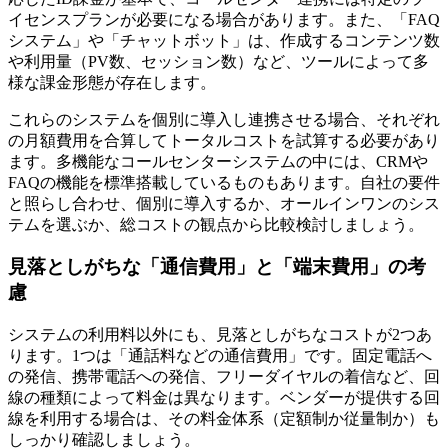
イセンスプランが必要になる場合があります。また、「FAQ
システム」や「チャットボット」は、作成するコンテンツ数
や利用量（PV数、セッション数）など、ツールによって多
様な課金形態が存在します。
これらのシステムを個別に導入し連携させる場合、
それぞれ
の月額費用を合算してトータルコストを試算
する必要があり
ます。多機能なコールセンターシステムの中には、CRMや
FAQの機能を標準搭載しているものもあります。自社の要件
と照らし合わせ、個別に導入するか、オールインワンのシス
テムを選ぶか、総コストの観点から比較検討しましょう。
見落としがちな「通信費用」と「端末費用」の考
慮
システムの利用料以外にも、見落としがちなコストが2つあ
ります。1つは
「通話料などの通信費用」
です。固定電話へ
の発信、携帯電話への発信、フリーダイヤルの着信など、回
線の種類によって料金は異なります。ベンダーが提供する回
線を利用する場合は、その料金体系（定額制か従量制か）も
しっかり確認しましょう。