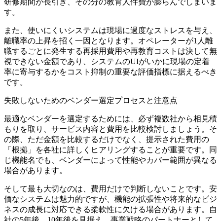
研修期間が長引き、その分の教育人件費が膨らんでしまいま
す。
また、使いにくいシステムは現場に過度なストレスを与え、
離職率の上昇を招く一因となります。オペレーターが1人離
職するごとに発生する再採用費用や再教育コストは決して無
視できない金額であり、
システムのUIがいかに現場の定着
率に寄与するか
をコスト抑制の重要な評価指標に据えるべき
です。
失敗しないためのベンダー選定プロセスと注意点
最適なベンダーを選定するためには、必ず
複数社から相見積
もり
を取り、サービス内容と費用を比較検討しましょう。そ
の際、ただ金額を比較するだけでなく、提示された費用の
「根拠」を各社に詳しくヒアリングすることが重要です。同
じ機能名でも、ベンダーによって性能やカバー範囲が異なる
場合があります。
そして最も大切なのは、
費用だけで判断しない
ことです。安
価なシステムは魅力的ですが、機能の拡張性や将来的なビジ
ネスの成長に対応できる柔軟性に欠ける場合があります。自
社の5年後、10年後を見据え、事業戦略のパートナーとして