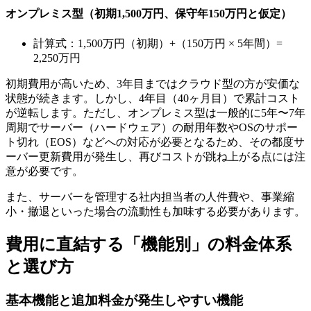
オンプレミス型（初期1,500万円、保守年150万円と仮定）
計算式：1,500万円（初期）+（150万円 × 5年間）=
2,250万円
初期費用が高いため、3年目まではクラウド型の方が安価な
状態が続きます。しかし、4年目（40ヶ月目）で累計コスト
が逆転します。ただし、オンプレミス型は一般的に5年〜7年
周期でサーバー（ハードウェア）の耐用年数やOSのサポー
ト切れ（EOS）などへの対応が必要となるため、その都度サ
ーバー更新費用が発生し、再びコストが跳ね上がる点には注
意が必要です。
また、サーバーを管理する社内担当者の人件費や、事業縮
小・撤退といった場合の流動性も加味する必要があります。
費用に直結する「機能別」の料金体系
と選び方
基本機能と追加料金が発生しやすい機能