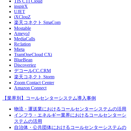
TIS CTI Cloud
inspirX
UJET
iXClouZ
楽天コネクト SmaCom
Mostable
AmeyoJ
MediaCalls
Re:lation
Mieta
TramOneCloud CXi
BlueBean
Discoveriez
デコールCC.CRM
楽天コネクト Storm
Zoom Contact Center
Amazon Connect
【業界別】コールセンターシステム導入事例
物流・運送業におけるコールセンターシステムの活用
インフラ・エネルギー業界におけるコールセンターシ
ステムの活用
自治体・公共団体におけるコールセンターシステムの