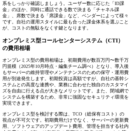
系
をしっかり確認しましょう。ユーザー数に応じた「ID課
金」のほか、同時に通話できる数で決まる「チャネル課
金」、席数で決まる「席課金」など、ベンダーによって様々
です。自社の運用スタイルに最も合った課金体系を選ぶこと
が、コストの無駄をなくす鍵となります。
オンプレミス型コールセンターシステム（CTI）
の費用相場
オンプレミス型の費用相場は、
初期費用が数百万円〜数千万
円規模
（2025年10月時点・編集チーム調べ）となり、導入後
もサーバーの維持管理やメンテナンスのための保守・運用費
用が別途発生します。初期投資は高額ですが、自社の基幹シ
ステムとの高度な連携や、業務に合わせた独自のカスタマイ
ズを自由に行える点が大きなメリットです。また、閉域網で
システムを構築するため、非常に強固なセキュリティ環境を
実現できます。
オンプレミス型を検討する際は、
TCO（総保有コスト）の
視点
が不可欠です。初期費用だけでなく、サーバーの更新費
用、ソフトウェアのアップデート費用、管理を担当する社内