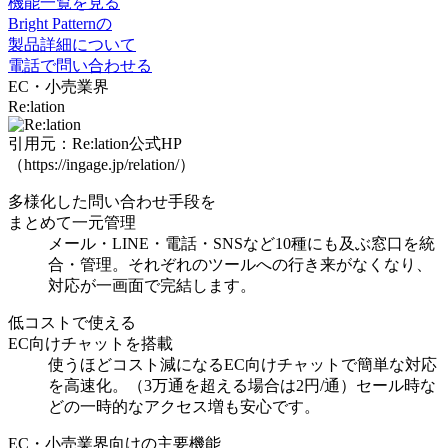
機能一覧を見る
Bright Patternの
製品詳細について
電話で問い合わせる
EC・小売業界
Re:lation
引用元：Re:lation公式HP
（https://ingage.jp/relation/）
多様化した問い合わせ手段を
まとめて一元管理
メール・LINE・電話・SNSなど10種にも及ぶ窓口を統
合・管理。それぞれのツールへの行き来がなくなり、
対応が一画面で完結
します。
低コストで使える
EC向けチャットを搭載
使うほどコスト減になるEC向けチャット
で簡単な対応
を高速化。（3万通を超える場合は2円/通）セール時な
どの一時的なアクセス増も安心です。
EC・小売業界向けの主要機能