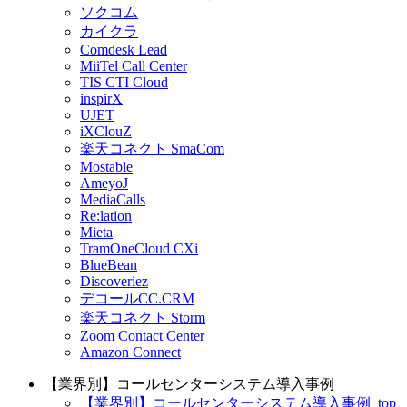
ソクコム
カイクラ
Comdesk Lead
MiiTel Call Center
TIS CTI Cloud
inspirX
UJET
iXClouZ
楽天コネクト SmaCom
Mostable
AmeyoJ
MediaCalls
Re:lation
Mieta
TramOneCloud CXi
BlueBean
Discoveriez
デコールCC.CRM
楽天コネクト Storm
Zoom Contact Center
Amazon Connect
【業界別】コールセンターシステム導入事例
【業界別】コールセンターシステム導入事例_top