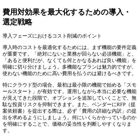
費用対効果を最大化するための導入・
選定戦略
導入フェーズにおけるコスト削減のポイント
導入時のコストを最適化するためには、まず機能の要件定義
が重要です。「絶対にないと業務が回らない
必須機能
」と、
「あると便利だが、なくても何とかなる
あれば良い機能
」を
明確に切り分けましょう。多機能なプランは魅力的ですが、
使わない機能のために高い費用を払うのは避けるべきです。
特にクラウド型の場合、最初は最小限の機能で始める
「スモ
ールスタート」
が有効です。運用しながら本当に必要な機能
が見えてきた段階で、オプションを追加していくことで、無
駄な投資リスクを抑制できます。また、ベンダーにRFP（提
案依頼書）を提出する際は、必ず
「費用の詳細な内訳」
の提
出を求めるようにしましょう。何にいくらかかっているのか
を明確にすることで、価格の妥当性を判断しやすくなりま
す。