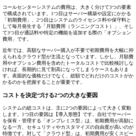
コールセンターシステムの費用は、大きく分けて3つの要素
で構成されています。1つ目はサーバー構築や設定にかかる
「初期費用」
、2つ目はシステムのライセンス料や保守料と
して毎月発生する
「月額費用（ランニングコスト）」
、そし
て3つ目が通話料や特定の機能を追加する際の
「オプション
費用」
です。
近年では、高額なサーバー購入が不要で初期費用を大幅に抑
えられるクラウド型が主流となっています。しかし、月額費
用やオプション費用を含めたトータルコストで比較検討しな
ければ、長期的に見て割高になってしまうケースもありま
す。表面的な価格だけでなく、
総額でどれだけのコストがか
かるのか
を把握することが重要です。
コストを決定づける2つの大きな要因
システムの総コストは、主に2つの要因によって大きく変動
します。1つ目の要因は
【導入形態】
です。自社でサーバー
を保有・管理する「オンプレミス型」は、初期費用が高額に
なる一方、セキュリティやカスタマイズの自由度が高いのが
特徴です。対して「クラウド型」は、初期費用が安くスピー