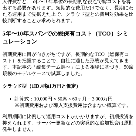
人件費など、5年〜10年単位の長期的な視点で総コストを算
出する必要があります。短期的な費用だけでなく、長期にわ
たる運用まで見据えた上で、クラウド型との費用対効果を比
較判断することが求められます。
5年〜10年スパンでの総保有コスト（TCO）シミ
ュレーション
初期費用に目が向きがちですが、長期的なTCO（総保有コ
スト）を把握することで、自社に適した形態が見えてきま
す。本記事の「編集チーム調べ」による相場に基づき、50席
規模のモデルケースで試算しました。
クラウド型（1ID月額1万円と仮定）
計算式：10,000円 × 50席 × 60ヶ月 = 3,000万円
※初期費用および導入支援費用は含まない概算です。
利用期間に比例して運用コストがかかりますが、初期投資を
抑えられます。サーバー更新などの突発的な追加投資は原則
発生しません。