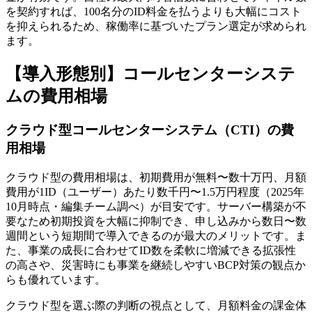
を契約すれば、100名分のID料金を払うよりも大幅にコスト
を抑えられるため、稼働率に基づいたプラン選定が求められ
ます。
【導入形態別】コールセンターシステ
ムの費用相場
クラウド型コールセンターシステム（CTI）の費
用相場
クラウド型の費用相場は、
初期費用が無料〜数十万円、月額
費用が1ID（ユーザー）あたり数千円〜1.5万円程度
（2025年
10月時点・編集チーム調べ）が目安です。サーバー構築が不
要なため初期投資を大幅に抑制でき、申し込みから数日〜数
週間という短期間で導入できるのが最大のメリットです。ま
た、事業の成長に合わせてID数を柔軟に増減できる拡張性
の高さや、災害時にも事業を継続しやすいBCP対策の観点か
らも優れています。
クラウド型を選ぶ際の判断の視点として、
月額料金の課金体