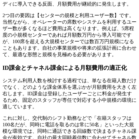
ディに導入できる反面、月額費用が継続的に発生します。
2つ目の要因は
【センターの規模と利用ユーザー数】
です。
当然ながら、オペレーターの席数やシステムを利用するユー
ザー数が多くなるほど費用は高くなります。例えば、5席程
度の小規模センターであれば月額数万円から導入可能です
が、100席を超える大規模センターでは数百万円規模になる
こともあります。自社の事業規模や将来の拡張計画に合わせ
て、最適な形態と規模を見極める必要があります。
ID課金とチャネル課金による月額費用の適正化
システム利用人数を検討する過程では、単なる在籍人数だけ
でなく、
どのような課金体系を選ぶか
が月額費用を大きく左
右します。ID課金は登録したユーザーごとに料金が発生す
るため、
固定のスタッフが専任で対応する小中規模の環境
に
適しています。
これに対し、交代制のシフト勤務などで「在籍スタッフは
100名だが、同時に電話を取るのは常に50名」といった大規
模な環境では、
同時に通話できる回線数で決まるチャネル課
金が有効
です。自社の最大同時着信数に合わせてチャネル数