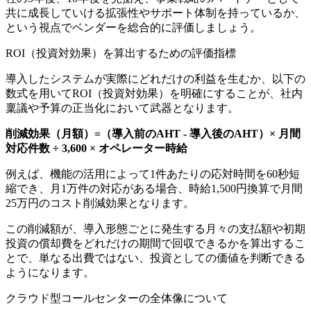
共に成長していける拡張性やサポート体制を持っているか、
という視点でベンダーを総合的に評価しましょう。
ROI（投資対効果）を算出するための評価指標
導入したシステムが実際にどれだけの利益を生むか、以下の
数式を用いてROI（投資対効果）を明確にすることが、社内
稟議や予算の正当化において武器となります。
削減効果（月額）=（導入前のAHT - 導入後のAHT）× 月間
対応件数 ÷ 3,600 × オペレーター時給
例えば、機能の活用によって1件あたりの応対時間を60秒短
縮でき、月1万件の対応がある場合、時給1,500円換算で月間
25万円のコスト削減効果となります。
この削減額が、導入形態ごとに発生する月々の支払額や初期
投資の償却費を
どれだけの期間で回収できるかを算出
するこ
とで、単なる出費ではない、投資としての価値を判断できる
ようになります。
クラウド型コールセンターの全体像について