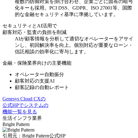
複数の防御対策を掛け合わせ、企業ごとに固有の暗号
化キーも採用
。PCI DSS、GDPR、ISO 27001等、国際
的な金融セキュリティ基準に準拠しています。
セキュリティとAI活用で
顧客対応・監査の負担を削減
AIが顧客情報を分析して適切なオペレーターをアサイ
ンし、初回解決率を向上。
個別対応が重要なローン・
信託相談の効率化
に寄与します。
金融・保険業界向けの主要機能
オペレーター自動振分
顧客対応の支援AI
顧客記録の自動レポート
Genesys Cloud CXの
公式HPでシステムの
機能一覧を見る
生活インフラ業界
Bright Pattern
引用元：Bright Pattern公式HP