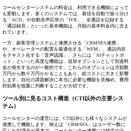
コールセンターシステムの料金は、利用できる機能によって
も変動します。多くのシステムでは、着信を自動で振り分け
る「ACD」や自動音声応答の「IVR」、全通話を記録する
「通話録音」といった基本機能は、月額の基本料金内に含ま
れています。
一方、顧客管理システムと連携させる「CRM/SFA連携」
や、オペレーターの配置を最適化する「WFM」、通話内容
をテキスト化する「音声認識」、さらには「AIチャットボ
ット」といった
高度な機能は、追加オプションとして別途料
金が発生
するのが一般的です。これらのオプションは月額数
万円から数十万円かかることもあり、総コストに大きく影響
します。自社の課題解決に本当に必要な機能を見極め、費用
対効果を慎重に判断することが大切です。
ツール別に見るコスト構造（CTI以外の主要シス
テム）
コールセンターの運営には、CTI以外にも様々なシステムが
連携して機能します。例えば「CRM/SFA」はユーザー数に
応じたID課金が基本で、コールセンター連携には特定のラ