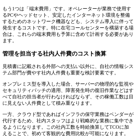
もう1つは
「端末費用」
です。オペレーターが業務で使用す
るPCやヘッドセット、安定したインターネット環境を整備
するためのネットワーク機器なども、システム導入に伴って
発生するコストです。特に在宅コールセンターを構築する場
合は、これらの端末費用も予算に含めて計画する必要があり
ます。
管理を担当する社内人件費のコスト換算
見積書に記載される外部への支払い以外に、
自社の情報シス
テム部門が費やす社内人件費
も重要な検討要素です。
オンプレミス型を導入した場合、サーバーの物理的な監視や
セキュリティパッチの適用、障害発生時の復旧作業などはす
べて自社の担当者が行わなければならず、その稼働工数は目
に見えない人件費として積み重なります。
一方、
クラウド型であればインフラの保守業務はベンダーが
代行
するため、社内スタッフはより戦略的な業務に集中でき
るようになります。この社内工数を時給換算してTCOに加
えることで、初めて客観的な費用比較が可能になります。