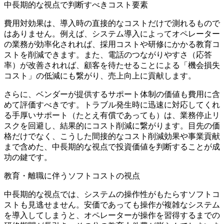
中長期的な視点で判断すべきコスト要素
費用対効果は、導入時の直接的なコストだけで測れるもので
はありません。例えば、システム導入によってオペレーター
の業務が効率化されれば、
採用コストや研修にかかる教育コ
ストを削減
できます。また、電話のつながりやすさ（応答
率）が改善されれば、顧客を待たせることによる
「機会損失
コスト」の低減
にも繋がり、売上向上に貢献します。
さらに、ベンダーが提供する
サポート体制の価値
も費用に含
めて評価すべきです。トラブル発生時に迅速に対応してくれ
る手厚いサポート（たとえ有償であっても）は、業務停止リ
スクを回避し、結果的にコスト削減に繋がります。目先の価
格だけでなく、こうした間接的なコスト削減効果や事業貢献
まで含めた、中長期的な視点で投資価値を判断することが成
功の鍵です。
教育・離職に伴うソフトコストの視点
中長期的な視点では、システムの操作性がもたらす
ソフトコ
スト
も見逃せません。安価であっても操作が複雑なシステム
を導入してしまうと、オペレーターが操作を習得するまでの