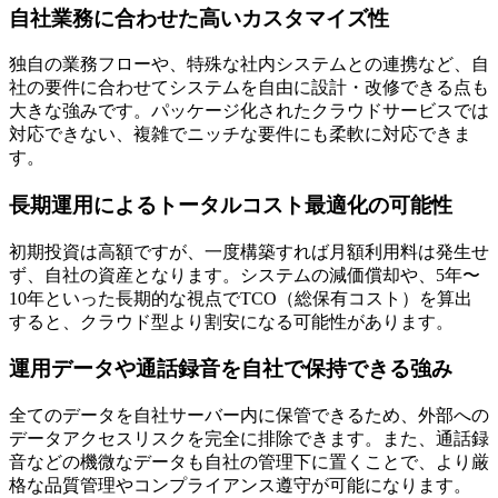
自社業務に合わせた高いカスタマイズ性
独自の業務フローや、特殊な社内システムとの連携など、
自
社の要件に合わせてシステムを自由に設計・改修できる
点も
大きな強みです。パッケージ化されたクラウドサービスでは
対応できない、複雑でニッチな要件にも柔軟に対応できま
す。
長期運用によるトータルコスト最適化の可能性
初期投資は高額ですが、一度構築すれば月額利用料は発生せ
ず、自社の資産となります。システムの減価償却や、5年〜
10年といった
長期的な視点でTCO（総保有コスト）を算出
すると、クラウド型より割安になる可能性
があります。
運用データや通話録音を自社で保持できる強み
全てのデータを自社サーバー内に保管できるため、外部への
データアクセスリスクを完全に排除できます。また、通話録
音などの機微なデータも自社の管理下に置くことで、より厳
格な品質管理やコンプライアンス遵守が可能になります。