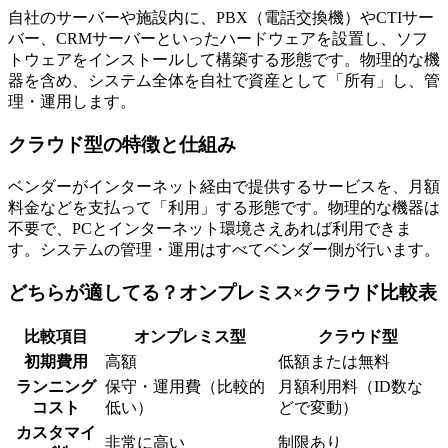
自社のサーバーや施設内に、PBX（電話交換機）やCTIサー
バー、CRMサーバーといったハードウェアを設置し、ソフ
トウェアをインストールして構築する形態です。
物理的な機
器を含め、システム全体を自社で資産として「所有」し、管
理・運用
します。
クラウド型の特徴と仕組み
ベンダーがインターネット経由で提供するサービスを、月額
料金などを支払って「利用」する形態です。物理的な機器は
不要で、PCとインターネット環境さえあれば利用できま
す。システムの管理・運用はすべてベンダー側が行います。
どちらが適してる？オンプレミス×クラウド比較表
比較項目
オンプレミス型
クラウド型
初期費用
高額
低額または無料
ランニング
保守・運用費（比較的
月額利用料（ID数な
コスト
低い）
どで変動）
カスタマイ
非常に高い
制限あり