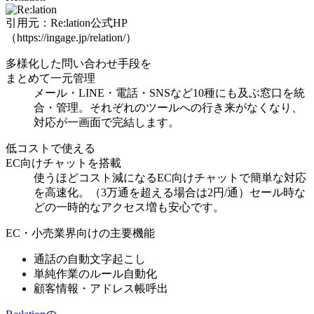
引用元：Re:lation公式HP
（https://ingage.jp/relation/）
多様化した問い合わせ手段を
まとめて一元管理
メール・LINE・電話・SNSなど10種にも及ぶ窓口を統
合・管理。それぞれのツールへの行き来がなくなり、
対応が一画面で完結
します。
低コストで使える
EC向けチャットを搭載
使うほどコスト減になるEC向けチャット
で簡単な対応
を高速化。（3万通を超える場合は2円/通）セール時な
どの一時的なアクセス増も安心です。
EC・小売業界向けの主要機能
通話の自動文字起こし
単純作業のルール自動化
顧客情報・アドレス帳呼出