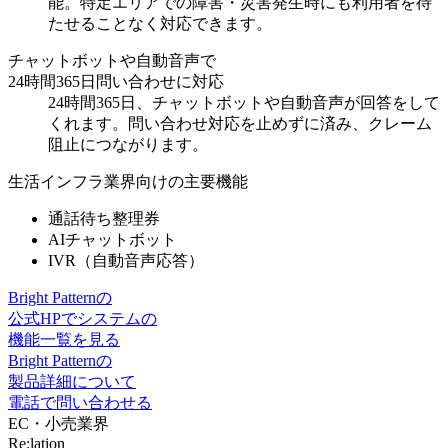
能。特定エリアでの
障害・災害発生時にも利用者を待
たせることなく対応
できます。
チャットボットや自動音声で
24時間365日問い合わせに対応
24時間365日、チャットボットや自動音声が回答をして
くれます。
問い合わせ対応を止めず
に済み、クレーム
阻止につながります。
生活インフラ業界向けの主要機能
通話待ち整理券
AIチャットボット
IVR（自動音声応答）
Bright Patternの
公式HPでシステムの
機能一覧を見る
Bright Patternの
製品詳細について
電話で問い合わせる
EC・小売業界
Re:lation