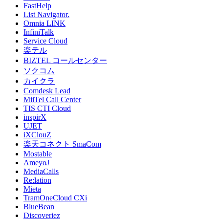
FastHelp
List Navigator.
Omnia LINK
InfiniTalk
Service Cloud
楽テル
BIZTEL コールセンター
ソクコム
カイクラ
Comdesk Lead
MiiTel Call Center
TIS CTI Cloud
inspirX
UJET
iXClouZ
楽天コネクト SmaCom
Mostable
AmeyoJ
MediaCalls
Re:lation
Mieta
TramOneCloud CXi
BlueBean
Discoveriez