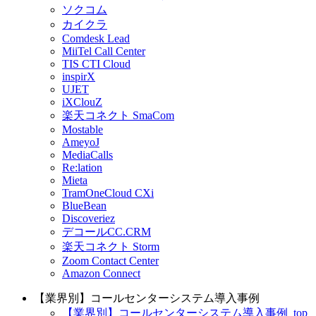
ソクコム
カイクラ
Comdesk Lead
MiiTel Call Center
TIS CTI Cloud
inspirX
UJET
iXClouZ
楽天コネクト SmaCom
Mostable
AmeyoJ
MediaCalls
Re:lation
Mieta
TramOneCloud CXi
BlueBean
Discoveriez
デコールCC.CRM
楽天コネクト Storm
Zoom Contact Center
Amazon Connect
【業界別】コールセンターシステム導入事例
【業界別】コールセンターシステム導入事例_top