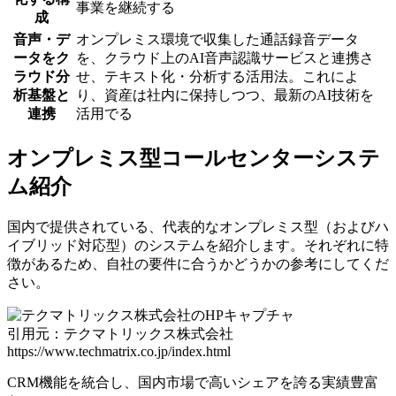
事業を継続する
成
音声・デ
オンプレミス環境で収集した通話録音データ
ータをク
を、クラウド上のAI音声認識サービスと連携さ
ラウド分
せ、テキスト化・分析する活用法。これによ
析基盤と
り、資産は社内に保持しつつ、最新のAI技術を
連携
活用でる
オンプレミス型コールセンターシステ
ム紹介
国内で提供されている、代表的なオンプレミス型（およびハ
イブリッド対応型）のシステムを紹介します。それぞれに特
徴があるため、自社の要件に合うかどうかの参考にしてくだ
さい。
引用元：テクマトリックス株式会社
https://www.techmatrix.co.jp/index.html
CRM機能を統合し、国内市場で高いシェアを誇る実績豊富