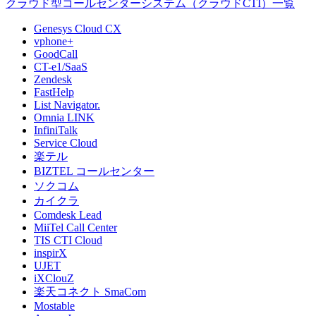
クラウド型コールセンターシステム（クラウドCTI）一覧
Genesys Cloud CX
vphone+
GoodCall
CT-e1/SaaS
Zendesk
FastHelp
List Navigator.
Omnia LINK
InfiniTalk
Service Cloud
楽テル
BIZTEL コールセンター
ソクコム
カイクラ
Comdesk Lead
MiiTel Call Center
TIS CTI Cloud
inspirX
UJET
iXClouZ
楽天コネクト SmaCom
Mostable