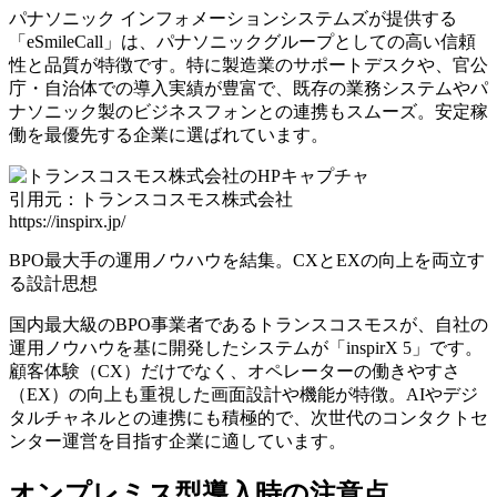
パナソニック インフォメーションシステムズが提供する
「eSmileCall」は、パナソニックグループとしての高い信頼
性と品質が特徴です。
特に製造業のサポートデスクや、官公
庁・自治体での導入実績が豊富で、既存の業務システムやパ
ナソニック製のビジネスフォンとの連携もスムーズ。安定稼
働を最優先する企業に選ばれています。
引用元：トランスコスモス株式会社
https://inspirx.jp/
BPO最大手の運用ノウハウを結集。CXとEXの向上を両立す
る設計思想
国内最大級のBPO事業者であるトランスコスモスが、自社の
運用ノウハウを基に開発したシステムが「inspirX 5」です。
顧客体験（CX）だけでなく、オペレーターの働きやすさ
（EX）の向上も重視した画面設計や機能が特徴。AIやデジ
タルチャネルとの連携にも積極的で、次世代のコンタクトセ
ンター運営を目指す企業に適しています。
オンプレミス型導入時の注意点