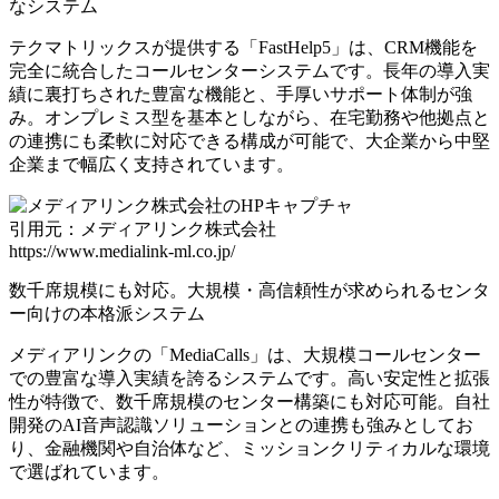
なシステム
テクマトリックスが提供する「FastHelp5」は、CRM機能を
完全に統合したコールセンターシステムです。
長年の導入実
績に裏打ちされた豊富な機能と、手厚いサポート体制が強
み。オンプレミス型を基本としながら、在宅勤務や他拠点と
の連携にも柔軟に対応できる構成が可能で、大企業から中堅
企業まで幅広く支持されています。
引用元：メディアリンク株式会社
https://www.medialink-ml.co.jp/
数千席規模にも対応。大規模・高信頼性が求められるセンタ
ー向けの本格派システム
メディアリンクの「MediaCalls」は、大規模コールセンター
での豊富な導入実績を誇るシステムです。
高い安定性と拡張
性が特徴で、数千席規模のセンター構築にも対応可能。自社
開発のAI音声認識ソリューションとの連携も強みとしてお
り、金融機関や自治体など、ミッションクリティカルな環境
で選ばれています。