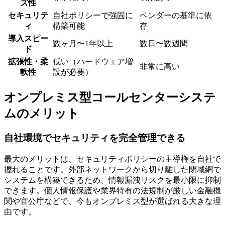
ズ性
セキュリテ
自社ポリシーで強固に
ベンダーの基準に依
ィ
構築可能
存
導入スピー
数ヶ月〜1年以上
数日〜数週間
ド
拡張性・柔
低い（ハードウェア増
非常に高い
軟性
設が必要）
オンプレミス型コールセンターシステ
ムのメリット
自社環境でセキュリティを完全管理できる
最大のメリットは、セキュリティポリシーの主導権を自社で
握れることです。外部ネットワークから切り離した閉域網で
システムを構築できるため、
情報漏洩リスクを最小限に抑制
できます。個人情報保護や業界特有の法規制が厳しい金融機
関や官公庁などで、今もオンプレミス型が選ばれる大きな理
由です。