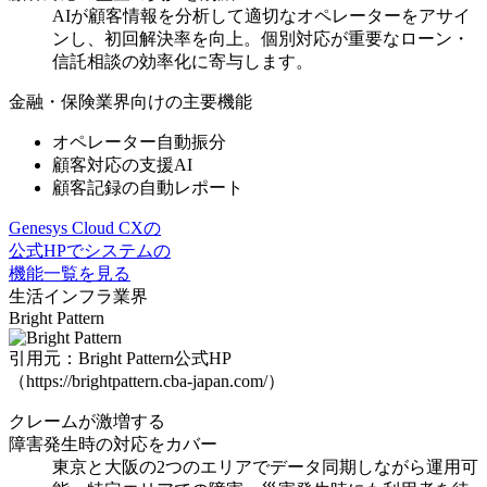
AIが顧客情報を分析して適切なオペレーターをアサイ
ンし、初回解決率を向上。
個別対応が重要なローン・
信託相談の効率化
に寄与します。
金融・保険業界向けの主要機能
オペレーター自動振分
顧客対応の支援AI
顧客記録の自動レポート
Genesys Cloud CXの
公式HPでシステムの
機能一覧を見る
生活インフラ業界
Bright Pattern
引用元：Bright Pattern公式HP
（https://brightpattern.cba-japan.com/）
クレームが激増する
障害発生時の対応をカバー
東京と大阪の2つのエリアでデータ同期しながら運用可