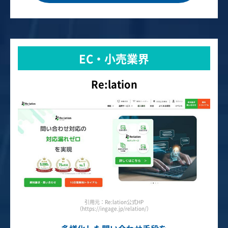
EC・小売業界
Re:lation
引用元：Re:lation公式HP
（https://ingage.jp/relation/）