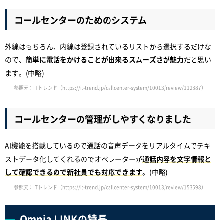
コールセンターのためのシステム
外線はもちろん、内線は登録されているリストから選択するだけな
ので、
簡単に電話をかけることが出来るスムーズさが魅力
だと思い
ます。(中略)
参照元：ITトレンド（https://it-trend.jp/callcenter-system/10013/review/112887）
コールセンターの管理がしやすくなりました
AI機能を搭載しているので通話の音声データをリアルタイムでテキ
ストデータ化してくれるのでオペレーターが
通話内容を文字情報と
して確認できるので新社員でも対応できます
。(中略)
参照元：ITトレンド（https://it-trend.jp/callcenter-system/10013/review/153598）
Omnia LINKの特長