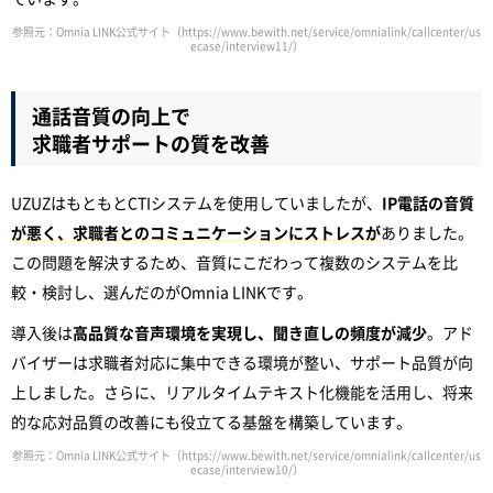
参照元：Omnia LINK公式サイト（https://www.bewith.net/service/omnialink/callcenter/us
ecase/interview11/）
通話音質の向上で
求職者サポートの質を改善
UZUZはもともとCTIシステムを使用していましたが、
IP電話の音質
が悪く、求職者とのコミュニケーションにストレスが
ありました。
この問題を解決するため、音質にこだわって複数のシステムを比
較・検討し、選んだのがOmnia LINKです。
導入後は
高品質な音声環境を実現し、聞き直しの頻度が減少
。アド
バイザーは求職者対応に集中できる環境が整い、サポート品質が向
上しました。さらに、リアルタイムテキスト化機能を活用し、将来
的な応対品質の改善にも役立てる基盤を構築しています。
参照元：Omnia LINK公式サイト（https://www.bewith.net/service/omnialink/callcenter/us
ecase/interview10/）