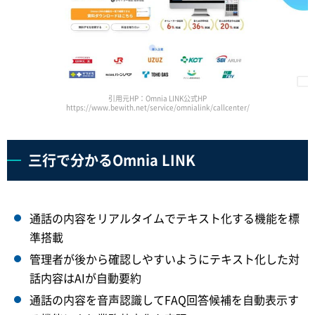
引用元HP：Omnia LINK公式HP
https://www.bewith.net/service/omnialink/callcenter/
三行で分かるOmnia LINK
通話の内容をリアルタイムでテキスト化する機能を標
準搭載
管理者が後から確認しやすいようにテキスト化した対
話内容はAIが自動要約
通話の内容を音声認識してFAQ回答候補を自動表示す