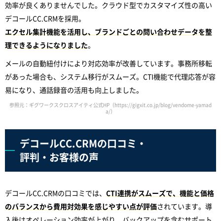
効率が良くありませんでした。クラウド型でカスタマイズ性の高い
デコールCC.CRMを採用。
エクセル集計機能を活用し、ブランドごとの問い合わせデータを整
理できるようになりました
。
メールの自動紐付けにより対応効率が改善しています。事務所移転
があった場合も、システム移行がスムーズ。CTI機能で代理応答が容
易になり、通話録音の活用も向上しました。
参照元：ギグワークスクロスアイティ公式HP（https://gigxit.co.jp/blog/vendome-yamad
a/）
デコールCC.CRMの口コミ・
評判・お客様の声
デコールCC.CRMの口コミでは、
CTI連携がスムーズで、機能と価格
のバランスから費用対効果を感じやすい点が評価
されています。導
入後はオペレーション効率が上がり、バックアップを含むサポート