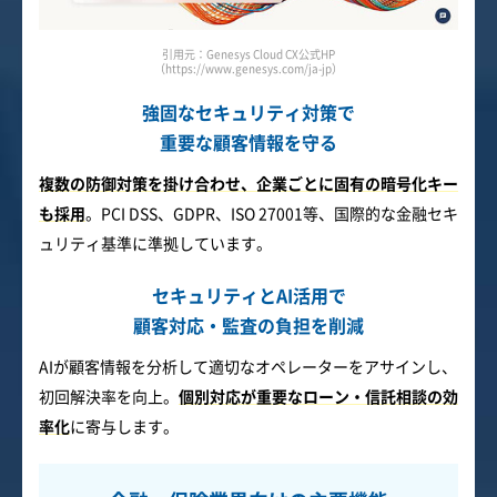
引用元：Genesys Cloud CX公式HP
（https://www.genesys.com/ja-jp）
強固なセキュリティ対策で
重要な顧客情報を守る
複数の防御対策を掛け合わせ、企業ごとに固有の暗号化キー
も採用
。PCI DSS、GDPR、ISO 27001等、国際的な金融セキ
ュリティ基準に準拠しています。
セキュリティとAI活用で
顧客対応・監査の負担を削減
AIが顧客情報を分析して適切なオペレーターをアサインし、
初回解決率を向上。
個別対応が重要なローン・信託相談の効
率化
に寄与します。