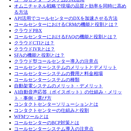
オムニチャネル戦略で現場の品質と効率を同時に高め
る方法
API活用でコールセンターのDXを加速させる方法
コールセンターにおけるCRMの機能と役割とは？
クラウドPBX
コールセンターにおけるFAQの機能と役割とは？
クラウドCTIとは？
クラウドIVRとは？
SFAの機能と役割とは？
クラウド型コールセンター導入の注意点
コールセンターシステムのメリットとデメリット
コールセンターシステムの費用と料金相場
コールセンターシステムの種類
自動架電システムのメリット・デメリット
AI自動音声応答（ボイスボット）の仕組み・メリッ
ト・事例・選び方
コンタクトセンターソリューションとは
コンタクトセンターの仕組みと役割
WFMツールとは
コールセンターのBCP対策とは
コールセンターシステム導入の注意点