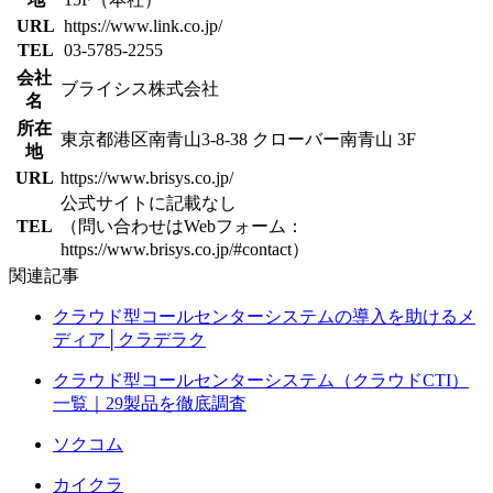
URL
https://www.link.co.jp/
TEL
03-5785-2255
会社
ブライシス株式会社
名
所在
東京都港区南青山3-8-38 クローバー南青山 3F
地
URL
https://www.brisys.co.jp/
公式サイトに記載なし
TEL
（問い合わせはWebフォーム：
https://www.brisys.co.jp/#contact）
関連記事
クラウド型コールセンターシステムの導入を助けるメ
ディア│クラデラク
クラウド型コールセンターシステム（クラウドCTI）
一覧｜29製品を徹底調査
ソクコム
カイクラ