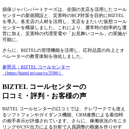
損保ジャパンパートナーズは、全国の支店を活用したコール
センターの新規開設と、災害時のBCP対策を目的にBIZTEL
を導入。各支店の人材を活用し、支店をまたいだ仮想コール
センターを構築しました。これにより、通常時の効率的な運
営に加え、災害時の代理受電や「お見舞いコール」の実施が
可能に。
さらに、BIZTELの管理機能を活用し、応対品質の向上とオ
ペレーターの教育体制を強化しました。
参照元：BIZTEL コールセンター
（https://biztel.jp/case/cs/3598/）
BIZTEL コールセンターの
口コミ・評判・お客様の声
BIZTEL コールセンターの口コミでは、
テレワークでも使え
るソフトフォンやガイダンス機能、CRM連携による着信時
の相手表示が評価
されています。さらに、稼働状況のモニタ
リングやCSV出力による分析で人員調整の根拠を作りやす