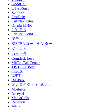
GoodCall
CT-e1/SaaS
Zendesk
FastHelp
List Navigator.
Omnia LINK
InfiniTalk
Service Cloud
楽テル
BIZTEL コールセンター
ソクコム
カイクラ
Comdesk Lead
MiiTel Call Center
TIS CTI Cloud
inspirX
UJET
iXClouZ
楽天コネクト SmaCom
Mostable
AmeyoJ
MediaCalls
Re:lation
Mieta