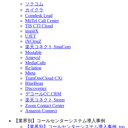
ソクコム
カイクラ
Comdesk Lead
MiiTel Call Center
TIS CTI Cloud
inspirX
UJET
iXClouZ
楽天コネクト SmaCom
Mostable
AmeyoJ
MediaCalls
Re:lation
Mieta
TramOneCloud CXi
BlueBean
Discoveriez
デコールCC.CRM
楽天コネクト Storm
Zoom Contact Center
Amazon Connect
【業界別】コールセンターシステム導入事例
【業界別】コールセンターシステム導入事例_top