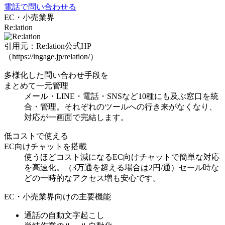
電話で問い合わせる
EC・小売業界
Re:lation
引用元：Re:lation公式HP
（https://ingage.jp/relation/）
多様化した問い合わせ手段を
まとめて一元管理
メール・LINE・電話・SNSなど10種にも及ぶ窓口を統
合・管理。それぞれのツールへの行き来がなくなり、
対応が一画面で完結
します。
低コストで使える
EC向けチャットを搭載
使うほどコスト減になるEC向けチャット
で簡単な対応
を高速化。（3万通を超える場合は2円/通）セール時な
どの一時的なアクセス増も安心です。
EC・小売業界向けの主要機能
通話の自動文字起こし