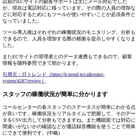
以前のECサイトの顧客サポートは主にメール対応でした
が、現在は電話対応に移っています。その際の人員の増加な
どに対応するためにもツールが使いやすいことが必須条件と
なっていました。
ツール導入後はそれぞれの稼働状況のモニタリング、分析も
できるので、人員を増加する際の根拠を提示しやすくなりま
した。
またECサイトの管理者とのデータ連携もできるので、顧客
情報を随時参照できて助かります。
引用元：ITトレンド（https://it-trend.jp/callcenter-
system/4287/review）
スタッフの稼働状況が簡単に分かります
コールセンターの
各スタッフのステータスが簡単にわかる点
が良い
です。稼働状況をリアルタイムで把握して、そのデー
タをCSV出力して分析もできますね。また機能面では対応に
間違いがないかの確認などが通話録音機能を使うことで簡単
にできて便利です。(中略)