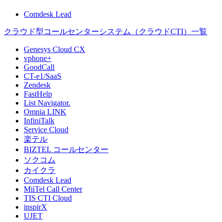
Comdesk Lead
クラウド型コールセンターシステム（クラウドCTI）一覧
Genesys Cloud CX
vphone+
GoodCall
CT-e1/SaaS
Zendesk
FastHelp
List Navigator.
Omnia LINK
InfiniTalk
Service Cloud
楽テル
BIZTEL コールセンター
ソクコム
カイクラ
Comdesk Lead
MiiTel Call Center
TIS CTI Cloud
inspirX
UJET