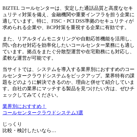
BIZTEL コールセンターは、
安定した通話品質と高度なセキ
ュリティ対策を備え、金融機関や重要インフラを担う企業に
適しています
。特に、FISC・PCI DSS準拠のセキュリティが
求められる企業や、BCP対策を重視する企業に有効です。
また、
リアルタイムモニタリングや自動応答機能を活用し、
問い合わせ対応を効率化したいコールセンター業務
にも適し
ています。拠点をまたぐ分散型運営や在宅勤務にも対応し、
柔軟な運営が可能です。
当サイトでは、システムを導入する
業界別におすすめのコー
ルセンタークラウドシステムをピックアップ
。業界特有の課
題をどのように解決できるのか、理由と併せて紹介していま
す。自社の業界にマッチする製品を見つけたい方は、ぜひチ
ェックしてみてください。
業界別におすすめ！
コールセンタークラウドシステム3選
じっくり
比較・検討したいなら…