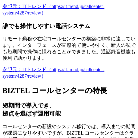
参照元：ITトレンド（https://it-trend.jp/callcenter-
system/4287/review）
誰でも操作しやすい電話システム
リモート勤務や在宅コールセンターの構築に非常に適してい
ます。
インターフェースが直感的で使いやすく、新人の私で
も短期間で操作に慣れることができました
。通話録音機能も
便利で助かります。
参照元：ITトレンド（https://it-trend.jp/callcenter-
system/4287/review）
BIZTEL コールセンターの特長
短期間で導入でき、
拠点を選ばず運用可能
コールセンターの新設やシステム移行では、導入までの期間
が課題になりやすいですが、BIZTEL コールセンターはクラ