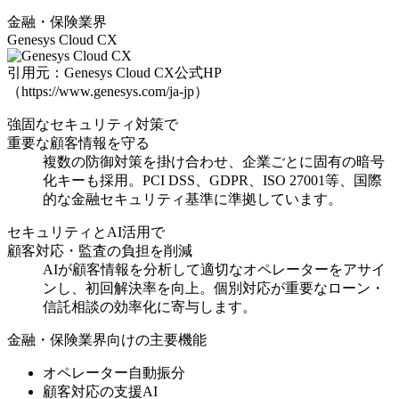
金融・保険業界
Genesys Cloud CX
引用元：Genesys Cloud CX公式HP
（https://www.genesys.com/ja-jp）
強固なセキュリティ対策で
重要な顧客情報を守る
複数の防御対策を掛け合わせ、企業ごとに固有の暗号
化キーも採用
。PCI DSS、GDPR、ISO 27001等、国際
的な金融セキュリティ基準に準拠しています。
セキュリティとAI活用で
顧客対応・監査の負担を削減
AIが顧客情報を分析して適切なオペレーターをアサイ
ンし、初回解決率を向上。
個別対応が重要なローン・
信託相談の効率化
に寄与します。
金融・保険業界向けの主要機能
オペレーター自動振分
顧客対応の支援AI