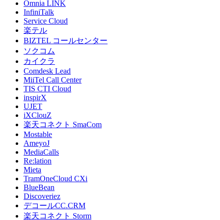
Omnia LINK
InfiniTalk
Service Cloud
楽テル
BIZTEL コールセンター
ソクコム
カイクラ
Comdesk Lead
MiiTel Call Center
TIS CTI Cloud
inspirX
UJET
iXClouZ
楽天コネクト SmaCom
Mostable
AmeyoJ
MediaCalls
Re:lation
Mieta
TramOneCloud CXi
BlueBean
Discoveriez
デコールCC.CRM
楽天コネクト Storm