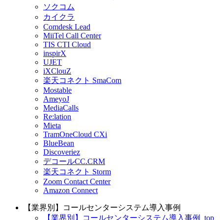
ソクコム
カイクラ
Comdesk Lead
MiiTel Call Center
TIS CTI Cloud
inspirX
UJET
iXClouZ
楽天コネクト SmaCom
Mostable
AmeyoJ
MediaCalls
Re:lation
Mieta
TramOneCloud CXi
BlueBean
Discoveriez
デコールCC.CRM
楽天コネクト Storm
Zoom Contact Center
Amazon Connect
【業界別】コールセンターシステム導入事例
【業界別】コールセンターシステム導入事例_top