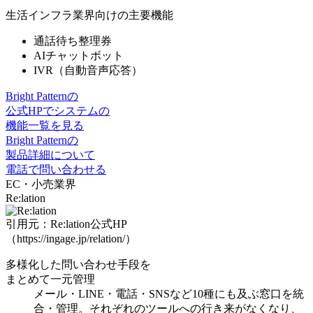
生活インフラ業界向けの主要機能
通話待ち整理券
AIチャットボット
IVR（自動音声応答）
Bright Patternの
公式HPでシステムの
機能一覧を見る
Bright Patternの
製品詳細について
電話で問い合わせる
EC・小売業界
Re:lation
引用元：Re:lation公式HP
（https://ingage.jp/relation/）
多様化した問い合わせ手段を
まとめて一元管理
メール・LINE・電話・SNSなど10種にも及ぶ窓口を統
合・管理。それぞれのツールへの行き来がなくなり、