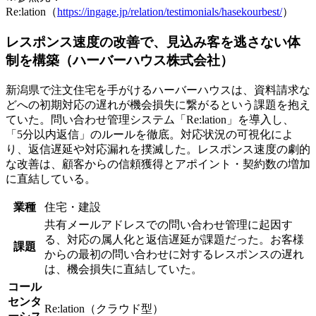
Re:lation（
https://ingage.jp/relation/testimonials/hasekourbest/
）
レスポンス速度の改善で、見込み客を逃さない体
制を構築（ハーバーハウス株式会社）
新潟県で注文住宅を手がけるハーバーハウスは、資料請求な
どへの初期対応の遅れが機会損失に繋がるという課題を抱え
ていた。問い合わせ管理システム「Re:lation」を導入し、
「5分以内返信」のルールを徹底。対応状況の可視化によ
り、返信遅延や対応漏れを撲滅した。レスポンス速度の劇的
な改善は、顧客からの信頼獲得とアポイント・契約数の増加
に直結している。
業種
住宅・建設
共有メールアドレスでの問い合わせ管理に起因す
る、対応の属人化と返信遅延が課題だった。お客様
課題
からの最初の問い合わせに対するレスポンスの遅れ
は、機会損失に直結していた。
コール
センタ
Re:lation（クラウド型）