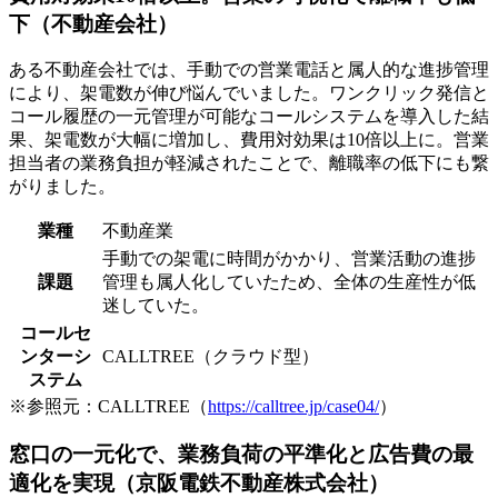
下（不動産会社）
ある不動産会社では、手動での営業電話と属人的な進捗管理
により、架電数が伸び悩んでいました。ワンクリック発信と
コール履歴の一元管理が可能なコールシステムを導入した結
果、架電数が大幅に増加し、費用対効果は10倍以上に。営業
担当者の業務負担が軽減されたことで、離職率の低下にも繋
がりました。
業種
不動産業
手動での架電に時間がかかり、営業活動の進捗
課題
管理も属人化していたため、全体の生産性が低
迷していた。
コールセ
ンターシ
CALLTREE（クラウド型）
ステム
※参照元：CALLTREE（
https://calltree.jp/case04/
）
窓口の一元化で、業務負荷の平準化と広告費の最
適化を実現（京阪電鉄不動産株式会社）