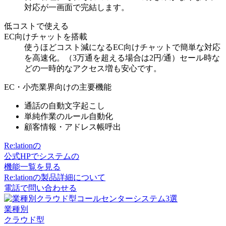
対応が一画面で完結
します。
低コストで使える
EC向けチャットを搭載
使うほどコスト減になるEC向けチャット
で簡単な対応
を高速化。（3万通を超える場合は2円/通）セール時な
どの一時的なアクセス増も安心です。
EC・小売業界向けの主要機能
通話の自動文字起こし
単純作業のルール自動化
顧客情報・アドレス帳呼出
Re:lationの
公式HPでシステムの
機能一覧を見る
Re:lationの製品詳細について
電話で問い合わせる
業種別
クラウド型