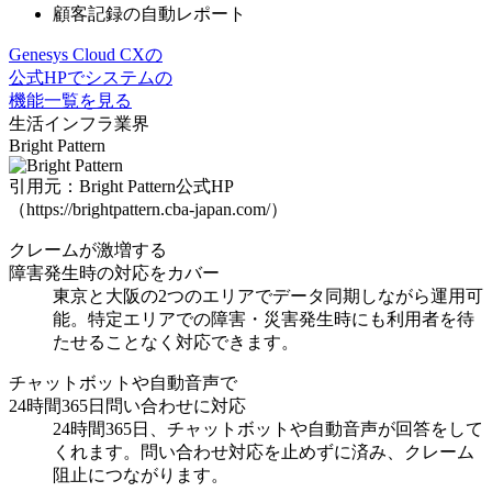
顧客記録の自動レポート
Genesys Cloud CXの
公式HPでシステムの
機能一覧を見る
生活インフラ業界
Bright Pattern
引用元：Bright Pattern公式HP
（https://brightpattern.cba-japan.com/）
クレームが激増する
障害発生時の対応をカバー
東京と大阪の2つのエリアでデータ同期しながら運用可
能。特定エリアでの
障害・災害発生時にも利用者を待
たせることなく対応
できます。
チャットボットや自動音声で
24時間365日問い合わせに対応
24時間365日、チャットボットや自動音声が回答をして
くれます。
問い合わせ対応を止めず
に済み、クレーム
阻止につながります。