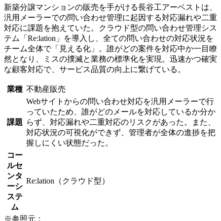
新築分譲マンションの販売を手がける長谷工アーベストは、
汎用メーラーでの問い合わせ管理に起因する対応漏れや二重
対応に課題を抱えていた。クラウド型の問い合わせ管理シス
テム「Re:lation」を導入し、全ての問い合わせの対応状況を
チーム全体で「見える化」。誰がどの案件を対応中か一目瞭
然となり、ミスの撲滅と業務の標準化を実現。迅速かつ確実
な顧客対応で、サービス品質の向上に繋げている。
業種
不動産販売
Webサイトからの問い合わせ対応を汎用メーラーで行
っていたため、誰がどのメールを対応しているか分か
課題
らず、対応漏れや二重対応のリスクがあった。また、
対応状況の可視化ができず、管理者が全体の進捗を把
握しにくい状態だった。
コー
ルセ
ンタ
Re:lation（クラウド型）
ーシ
ステ
ム
※参照元：