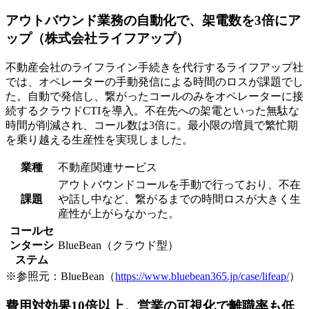
アウトバウンド業務の自動化で、架電数を3倍にア
ップ（株式会社ライフアップ）
不動産会社のライフライン手続きを代行するライフアップ社
では、オペレーターの手動発信による時間のロスが課題でし
た。自動で発信し、繋がったコールのみをオペレーターに接
続するクラウドCTIを導入。不在先への架電といった無駄な
時間が削減され、コール数は3倍に。最小限の増員で繁忙期
を乗り越える生産性を実現しました。
業種
不動産関連サービス
アウトバウンドコールを手動で行っており、不在
課題
や話し中など、繋がるまでの時間ロスが大きく生
産性が上がらなかった。
コールセ
ンターシ
BlueBean（クラウド型）
ステム
※参照元：BlueBean（
https://www.bluebean365.jp/case/lifeap/
）
費用対効果10倍以上。営業の可視化で離職率も低