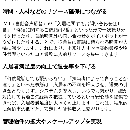
時間・人材などのリソース確保につながる
IVR（自動音声応答）が「入居に関するお問い合わせは1
番」「修繕に関するご依頼は2番」といった形で一次振り分
けを行ったり、営業時間外の問い合わせをボイスボットが一
次受付したりすることで、
従業員は電話に縛られる時間が大
幅に減少
します。これにより、本来注力すべき契約業務や物
件管理といったコア業務に人的リソースを集中できます。
入居者満足度の向上で退去率を下げる
「何度電話しても繋がらない」「担当者によって言うことが
違う」といった事態は、入居者の不満を増大させ、退去の引
き金となります。システムを導入し、
いつでも繋がり、誰が
対応しても過去の経緯を把握しているという安心感
を提供で
きれば、入居者満足度は大きく向上します。これは、結果的
に解約率の低下と、安定した賃料収入に繋がります。
管理物件の拡大やスケールアップを実現