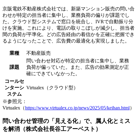
京阪電鉄不動産株式会社では、新築マンション販売の問い合
わせが特定の担当者に集中し、業務負荷の偏りが課題でし
た。クラウド型システムで窓口を統合し、IVRで自動振り分
けを実施。これにより、電話の取りこぼしが減少し、担当者
間の負荷が平準化。どの広告経由の着信かを正確に把握でき
るようになったことで、広告費の最適化も実現しました。
業種
不動産販売
問い合わせ対応が特定の担当者に集中し、業務
課題
負荷が偏っていた。また、広告の効果測定が正
確にできていなかった。
コールセ
ンターシ
Virtualex（クラウド型）
ステム
※参照元：
Virtualex（
https://www.virtualex.co.jp/news/2025/05/keihan.html
）
問い合わせ管理の「見える化」で、属人化とミス
を解消（株式会社長谷工アーベスト）