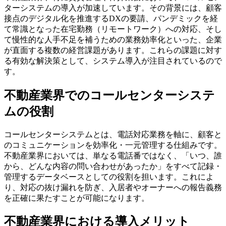
ターシステムの導入が加速しています。その背景には、
顧客
接点のデジタル化を推進するDXの要請
、パンデミックを経
て常識となった
在宅勤務（リモートワーク）への対応
、そし
て慢性的な
人手不足を補うための業務効率化
といった、企業
が直面する複数の経営課題があります。これらの課題に対す
る有効な解決策として、システム導入が注目されているので
す。
不動産業界でのコールセンターシステ
ムの役割
コールセンターシステムとは、電話対応業務を軸に、顧客と
のコミュニケーションを効率化・一元管理する仕組みです。
不動産業界においては、単なる電話番ではなく、
「いつ、誰
から、どんな内容の問い合わせがあったか」をすべて記録・
管理するデータベース
としての役割を担います。これによ
り、対応の抜け漏れを防ぎ、入居者やオーナーへの報告義務
を正確に果たすことが可能になります。
不動産業界における導入メリット