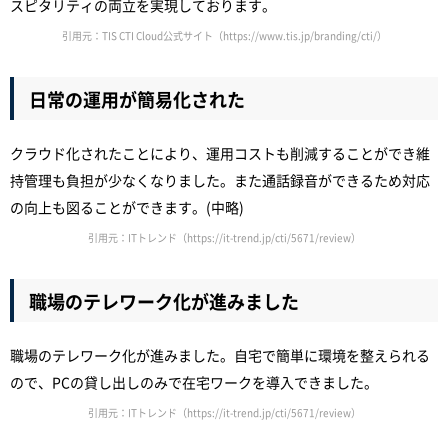
スピタリティの両立を実現しております。
引用元：TIS CTI Cloud公式サイト（https://www.tis.jp/branding/cti/）
日常の運用が簡易化された
クラウド化されたことにより、運用コストも削減することができ維
持管理も負担が少なくなりました。また通話録音ができるため対応
の向上も図ることができます。(中略)
引用元：ITトレンド（https://it-trend.jp/cti/5671/review）
職場のテレワーク化が進みました
職場のテレワーク化が進みました。自宅で簡単に環境を整えられる
ので、PCの貸し出しのみで在宅ワークを導入できました。
引用元：ITトレンド（https://it-trend.jp/cti/5671/review）