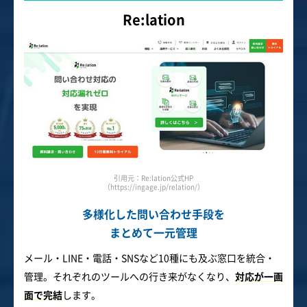
Re:lation
引用元：Re:lation公式HP
（https://ingage.jp/relation/）
多様化した問い合わせ手段を
まとめて一元管理
メール・LINE・電話・SNSなど10種にも及ぶ窓口を統合・
管理。それぞれのツールへの行き来がなくなり、
対応が一画
面で完結
します。