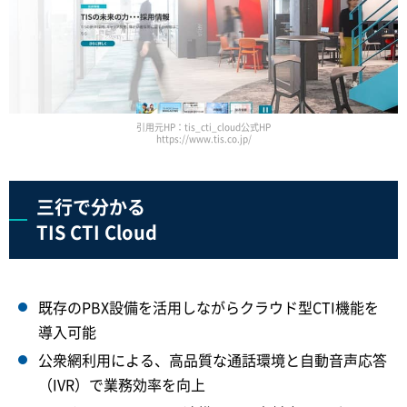
引用元HP：tis_cti_cloud公式HP
https://www.tis.co.jp/
三行で分かる
TIS CTI Cloud
既存のPBX設備を活用しながらクラウド型CTI機能を
導入可能
公衆網利用による、高品質な通話環境と自動音声応答
（IVR）で業務効率を向上