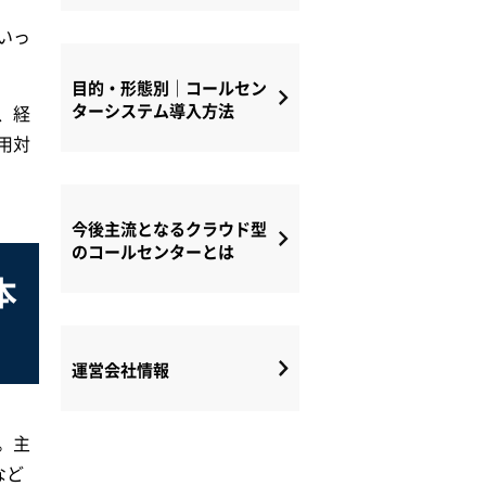
いっ
目的・形態別｜コールセン
ターシステム導入方法
、経
用対
今後主流となるクラウド型
のコールセンターとは
本
運営会社情報
。主
など