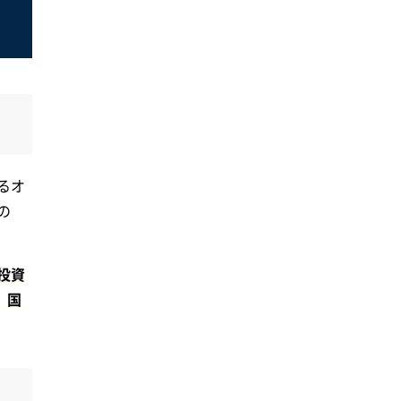
るオ
の
投資
、
国