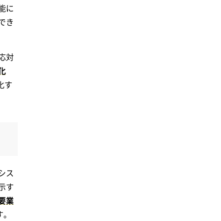
能に
でき
応対
化
化す
シス
示す
要業
す。