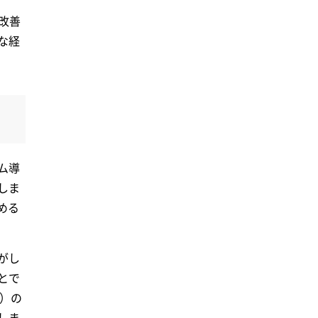
改善
な経
ム導
しま
める
がし
とで
）の
しま