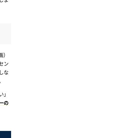
画）
セン
しな
。
い」
一の