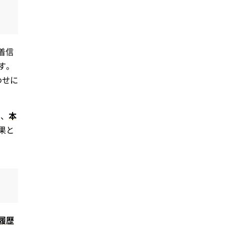
着信
す。
わせに
め、
本
果と
履歴