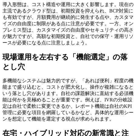
導入形態は、コスト構造や運用に大きく影響します。現在の
主流である
クラウド型は、初期投資を抑えられ、BCP対策に
も有効
ですが、月額費用が継続的に発生する点や、カスタマ
イズの自由度に制限がある点に注意が必要です。一方、
オン
プレミス型は、カスタマイズの自由度やセキュリティの高さ
が魅力ですが、高額な初期投資と、自社での保守・運用リソ
ースが必要になる点に注意しましょう。
現場運用を左右する「機能選定」の落
とし穴
多機能なシステムは魅力的ですが、「あれば便利」程度の機
能まで盛り込むと、コストが肥大化し、操作が複雑になると
いう落とし穴があります。
自社の課題解決に直結する必須機
能は何かを見極める
ことが重要です。例えば、IVRの分岐設
定は自社で柔軟に変更できるか、レポート機能は自社のKPI
管理に必要な項目を網羅しているかなど、具体的な運用シー
ンを想定して機能を選定する視点が求められます。
在宅・ハイブリッド対応の新常識と注