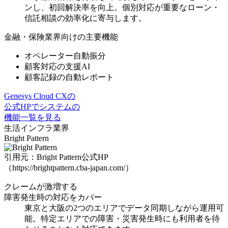
ンし、初回解決率を向上。
個別対応が重要なローン・
信託相談の効率化
に寄与します。
金融・保険業界向けの主要機能
オペレーター自動振分
顧客対応の支援AI
顧客記録の自動レポート
Genesys Cloud CXの
公式HPでシステムの
機能一覧を見る
生活インフラ業界
Bright Pattern
引用元：Bright Pattern公式HP
（https://brightpattern.cba-japan.com/）
クレームが激増する
障害発生時の対応をカバー
東京と大阪の2つのエリアでデータ同期しながら運用可
能。特定エリアでの
障害・災害発生時にも利用者を待