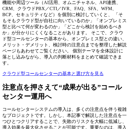
機能や周辺ツール（AI活用、オムニチャネル、API連携、
CRM、クラウドPBX／CTI／IVR、FAQ、SFA、WFM、
BCP、セキュリティなど）を個別に検討していくと、 「そ
もそもクラウド型が自社に向いているのか」「オンプレミス
型と比べて何が変わるのか」「どこから検討を始めるべき
か」が分かりにくくなることがあります。 そこで、クラウ
ド型コールセンターの基本から、オンプレミス型との違い、
メリット・デメリット、検討時の注意点までを整理した解説
ページもあわせてご覧ください。 個別テーマを全体設計に
落とし込みながら、導入の判断材料をまとめて確認できま
す。
クラウド型コールセンターの基本と選び方を見る
注意点を押さえて“成果が出る”コール
センター運用へ
コールセンターシステムの導入は、多くの注意点を伴う複雑
なプロジェクトです。しかし、本記事で解説した注意点を一
つひとつクリアすることで、失敗のリスクを大幅に低減し、
導入効果を最大化させることが可能です。重要なのは、
導入