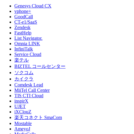
Genesys Cloud CX
vphone+
GoodCall
CT-e1/SaaS
Zendesk
FastHelp
List Navigator.
Omnia LINK
InfiniTalk
Service Cloud
楽テル
BIZTEL コールセンター
ソクコム
カイクラ
Comdesk Lead
MiiTel Call Center
TIS CTI Cloud
inspirX
UJET
iXClouZ
楽天コネクト SmaCom
Mostable
AmeyoJ