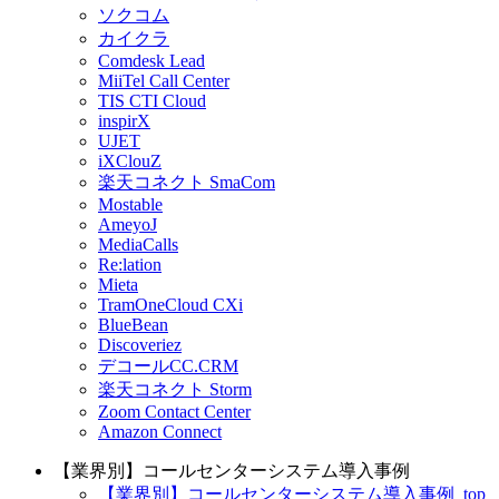
ソクコム
カイクラ
Comdesk Lead
MiiTel Call Center
TIS CTI Cloud
inspirX
UJET
iXClouZ
楽天コネクト SmaCom
Mostable
AmeyoJ
MediaCalls
Re:lation
Mieta
TramOneCloud CXi
BlueBean
Discoveriez
デコールCC.CRM
楽天コネクト Storm
Zoom Contact Center
Amazon Connect
【業界別】コールセンターシステム導入事例
【業界別】コールセンターシステム導入事例_top