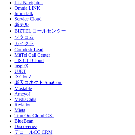
List Navigator.
Omnia LINK
InfiniTalk
Service Cloud
楽テル
BIZTEL コールセンター
ソクコム
カイクラ
Comdesk Lead
MiiTel Call Center
TIS CTI Cloud
inspirX
UJET
iXClouZ
楽天コネクト SmaCom
Mostable
AmeyoJ
MediaCalls
Re:lation
Mieta
TramOneCloud CXi
BlueBean
Discoveriez
デコールCC.CRM