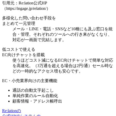
引用元：Re:lation公式HP
（https://ingage.jp/relation/）
多様化した問い合わせ手段を
まとめて一元管理
メール・LINE・電話・SNSなど10種にも及ぶ窓口を統
合・管理。それぞれのツールへの行き来がなくなり、
対応が一画面で完結
します。
低コストで使える
EC向けチャットを搭載
使うほどコスト減になるEC向けチャット
で簡単な対応
を高速化。（3万通を超える場合は2円/通）セール時な
どの一時的なアクセス増も安心です。
EC・小売業界向けの主要機能
通話の自動文字起こし
単純作業のルール自動化
顧客情報・アドレス帳呼出
Re:lationの