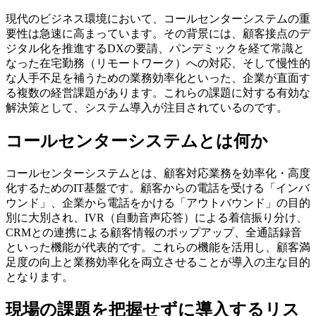
現代のビジネス環境において、コールセンターシステムの重
要性は急速に高まっています。その背景には、
顧客接点のデ
ジタル化を推進するDXの要請
、パンデミックを経て常識と
なった
在宅勤務（リモートワーク）への対応
、そして慢性的
な
人手不足を補うための業務効率化
といった、企業が直面す
る複数の経営課題があります。これらの課題に対する有効な
解決策として、システム導入が注目されているのです。
コールセンターシステムとは何か
コールセンターシステムとは、顧客対応業務を効率化・高度
化するためのIT基盤です。顧客からの電話を受ける「インバ
ウンド」、企業から電話をかける「アウトバウンド」の目的
別に大別され、
IVR（自動音声応答）による着信振り分け、
CRMとの連携による顧客情報のポップアップ、全通話録音
といった機能が代表的です。これらの機能を活用し、顧客満
足度の向上と業務効率化を両立させることが導入の主な目的
となります。
現場の課題を把握せずに導入するリス