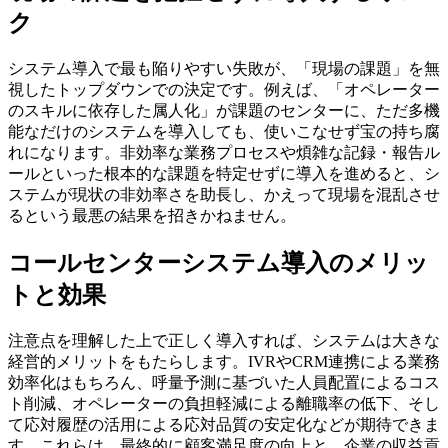
ク
システム導入で最も陥りやすい失敗が、「現場の課題」を無
視したトップダウンでの決定です。例えば、「オペレーター
のスキルに依存した属人化」が課題のセンターに、ただ多機
能なだけのシステムを導入しても、使いこなせず宝の持ち腐
れになります。
非効率な業務プロセスや煩雑な記録・報告ル
ールといった根本的な課題を特定せず
に導入を進めると、シ
ステムが現状の非効率さを助長し、かえって現場を混乱させ
るという最悪の結果を招きかねません。
コールセンターシステム導入のメリッ
トと効果
注意点を理解した上で正しく導入すれば、システムは大きな
経営的メリットをもたらします。IVRやCRM連携による
業務
効率化
はもちろん、呼量予測に基づいた人員配置による
コス
ト削減
、オペレーターの負担軽減による
離職率の低下
、そし
て応対履歴の活用による
応対品質の安定化
などが期待できま
す。これらは、最終的に顧客満足度の向上と、企業の収益貢