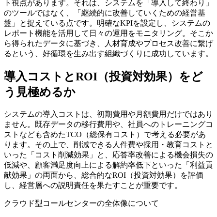
ト視点があります。それは、
システムを「導入して終わり」
のツールではなく、「継続的に改善していくための経営基
盤」と捉えている
点です。明確なKPIを設定し、システムの
レポート機能を活用して日々の運用をモニタリング。そこか
ら得られたデータに基づき、人材育成やプロセス改善に繋げ
るという、好循環を生み出す組織づくりに成功しています。
導入コストとROI（投資対効果）をど
う見極めるか
システムの導入コストは、初期費用や月額費用だけではあり
ません。既存データの移行費用や、社員へのトレーニングコ
ストなども含めた
TCO（総保有コスト）で考える
必要があ
ります。その上で、削減できる人件費や採用・教育コストと
いった「コスト削減効果」と、応答率改善による機会損失の
低減や、顧客満足度向上による解約率低下といった「利益貢
献効果」の両面から、総合的なROI（投資対効果）を評価
し、経営層への説明責任を果たすことが重要です。
クラウド型コールセンターの全体像について